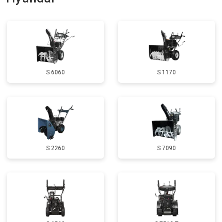
Замена катушки зажигания
от 3000 ₽
Заказать
Замена глушителя
от 3000 ₽
Заказать
Замена маховика
от 3050 ₽
Заказать
S 6060
S 1170
Замена ремней
от 3100 ₽
Заказать
Натяжка тросов
от 2700 ₽
Заказать
Ремонт электропроводки
от 3150 ₽
Заказать
Полное ТО
от 4900 ₽
Заказать
S 2260
S 7090
Ремонт привода
от 3250 ₽
Заказать
Регулировка зазоров клапанов
от 2800 ₽
Заказать
Замена свечей зажигания
от 1820 ₽
Заказать
Демонтаж-монтаж двигателя
от 6400 ₽
Заказать