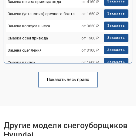
Замена шкива привода хода
от 4160 ₽
Заказать
Замена (установка) срезного болта
от 1650 ₽
Заказать
Замена корпуса шнека
от 3650 ₽
Заказать
Смазка осей привода
от 1900 ₽
Заказать
Замена сцепления
от 3100 ₽
Заказать
Смазка втулок
от 1600 ₽
Заказать
Замена подшипника колеса
от 1900 ₽
Заказать
Показать весь прайс
Замена кронштейна трансмиссии
от 3350 ₽
Заказать
Ремонт втулок колес
от 2500 ₽
Заказать
Ремонт фрикционного диска
от 3800 ₽
Заказать
Ремонт троса газа
от 2750 ₽
Другие модели снегоуборщиков
Заказать
Hyundai
Ремонт редуктора
от 4430 ₽
Заказать