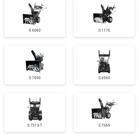
Замена маховика
от 3050 ₽
Заказать
Замена шины на колесном диске
от 2000 ₽
Заказать
S 6060
S 1170
Замена ремней
от 3100 ₽
Заказать
Натяжка тросов
от 2700 ₽
Заказать
Ремонт электропроводки
от 3150 ₽
Заказать
Полное ТО
от 4900 ₽
Заказать
S 7090
S 6560
Ремонт привода
от 3250 ₽
Заказать
Регулировка зазоров клапанов
от 2800 ₽
Заказать
Замена свечей зажигания
от 1820 ₽
Заказать
Демонтаж-монтаж двигателя
от 6400 ₽
Заказать
S 7513-T
S 7065
Ремонт сцепления
от 3800 ₽
Заказать