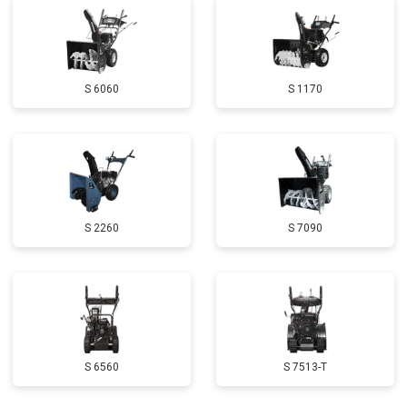
Замена маховика
от 3050 ₽
Заказать
Замена шины на колесном диске
от 2000 ₽
Заказать
S 6060
S 1170
Замена ремней
от 3100 ₽
Заказать
Натяжка тросов
от 2700 ₽
Заказать
Ремонт электропроводки
от 3150 ₽
Заказать
Полное ТО
от 4900 ₽
Заказать
S 2260
S 7090
Ремонт привода
от 3250 ₽
Заказать
Регулировка зазоров клапанов
от 2800 ₽
Заказать
Замена свечей зажигания
от 1820 ₽
Заказать
Демонтаж-монтаж двигателя
от 6400 ₽
Заказать
S 6560
S 7513-T
Ремонт сцепления
от 3800 ₽
Заказать