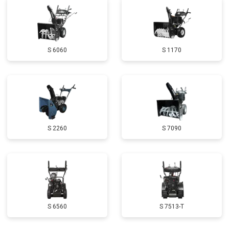
Замена маховика
от 3050 ₽
Заказать
Замена шины на колесном диске
от 2000 ₽
Заказать
S 6060
S 1170
Замена ремней
от 3100 ₽
Заказать
Натяжка тросов
от 2700 ₽
Заказать
Ремонт электропроводки
от 3150 ₽
Заказать
Полное ТО
от 4900 ₽
Заказать
S 2260
S 7090
Ремонт привода
от 3250 ₽
Заказать
Регулировка зазоров клапанов
от 2800 ₽
Заказать
Замена свечей зажигания
от 1820 ₽
Заказать
Демонтаж-монтаж двигателя
от 6400 ₽
Заказать
S 6560
S 7513-T
Ремонт сцепления
от 3800 ₽
Заказать