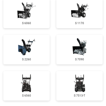
Замена маховика
от 3050 ₽
Заказать
Замена шины на колесном диске
от 2000 ₽
Заказать
S 6060
S 1170
Замена ремней
от 3100 ₽
Заказать
Натяжка тросов
от 2700 ₽
Заказать
Ремонт электропроводки
от 3150 ₽
Заказать
Полное ТО
от 4900 ₽
Заказать
S 2260
S 7090
Ремонт привода
от 3250 ₽
Заказать
Регулировка зазоров клапанов
от 2800 ₽
Заказать
Замена свечей зажигания
от 1820 ₽
Заказать
Демонтаж-монтаж двигателя
от 6400 ₽
Заказать
S 6560
S 7513-T
Ремонт сцепления
от 3800 ₽
Заказать