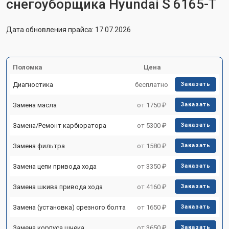
снегоуборщика Hyundai S 6165-T
Дата обновления прайса: 17.07.2026
Поломка
Цена
Диагностика
бесплатно
Заказать
Замена масла
от 1750 ₽
Заказать
Замена/Pемонт карбюратора
от 5300 ₽
Заказать
Замена фильтра
от 1580 ₽
Заказать
Замена цепи привода хода
от 3350 ₽
Заказать
Замена шкива привода хода
от 4160 ₽
Заказать
Замена (установка) срезного болта
от 1650 ₽
Заказать
Замена корпуса шнека
от 3650 ₽
Заказать