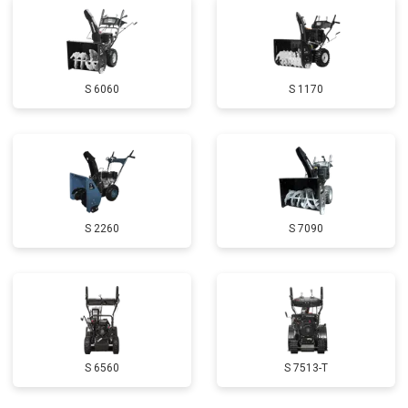
Замена маховика
от 3050 ₽
Заказать
Замена шины на колесном диске
от 2000 ₽
Заказать
S 6060
S 1170
Замена ремней
от 3100 ₽
Заказать
Натяжка тросов
от 2700 ₽
Заказать
Ремонт электропроводки
от 3150 ₽
Заказать
Полное ТО
от 4900 ₽
Заказать
S 2260
S 7090
Ремонт привода
от 3250 ₽
Заказать
Регулировка зазоров клапанов
от 2800 ₽
Заказать
Замена свечей зажигания
от 1820 ₽
Заказать
Демонтаж-монтаж двигателя
от 6400 ₽
Заказать
S 6560
S 7513-T
Ремонт сцепления
от 3800 ₽
Заказать