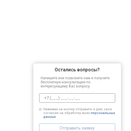
Ремонт привода
Регулировка зазоров клапанов
Замена свечей зажигания
Остались вопросы?
Ремонт сцепления
Напишите или позвоните нам и получите
бесплатную консультацию по
интересующему Вас вопросу.
Установка комплекта прокладок дв
Нажимая на кнопку отправить я даю свое
согласие на обработку моих
персональных
Замена прокладки в области двигат
данных.
Отправить заявку