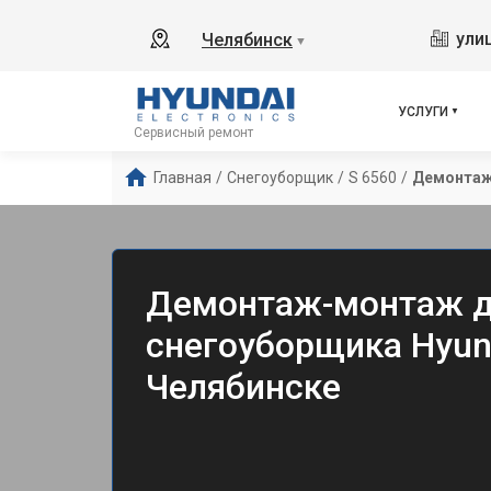
ули
Челябинск
▼
УСЛУГИ
Сервисный ремонт
Главная
/
Снегоуборщик
/
S 6560
/
Демонтаж
Демонтаж-монтаж д
снегоуборщика Hyund
Челябинске