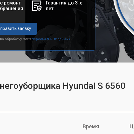
с ремонт
Гарантия до 3-х
обращения
лет
править заявку
 на обработку моих
персональных данных.
снегоуборщика Hyundai S 6560
Время
Ц