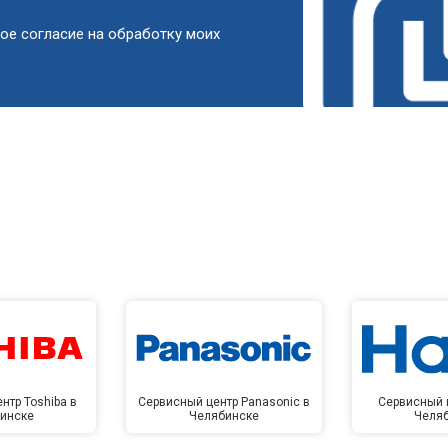
от 60 мин
о
ое согласие на обработку моих
от 90 мин
о
от 50 мин
о
от 90 мин
о
от 60 мин
о
от 90 мин
о
нтр Toshiba в
Сервисный центр Panasonic в
Сервисный ц
инске
Челябинске
Челя
от 80 мин
о