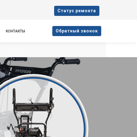
Cтатус ремонта
Oбратный звонок
КОНТАКТЫ