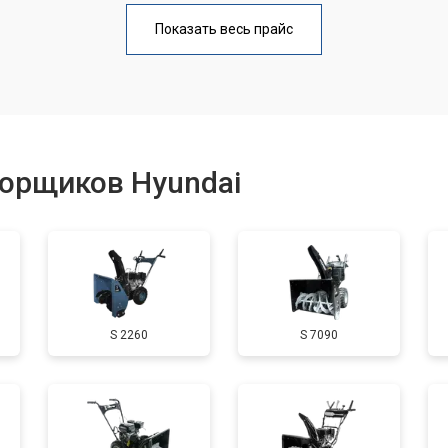
от 110 мин
о
Показать весь прайс
от 50 мин
о
от 100 мин
о
борщиков Hyundai
от 50 мин
о
от 90 мин
о
S 2260
S 7090
от 50 мин
о
от 70 мин
о