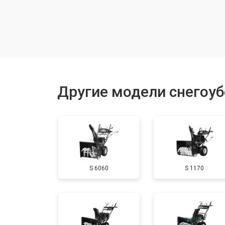
Замена шкива привода хода
Замена (установка) срезного болта
Замена корпуса шнека
Другие модели снегоу
Смазка осей привода
Замена сцепления
S 6060
S 1170
Смазка втулок
Замена подшипника колеса