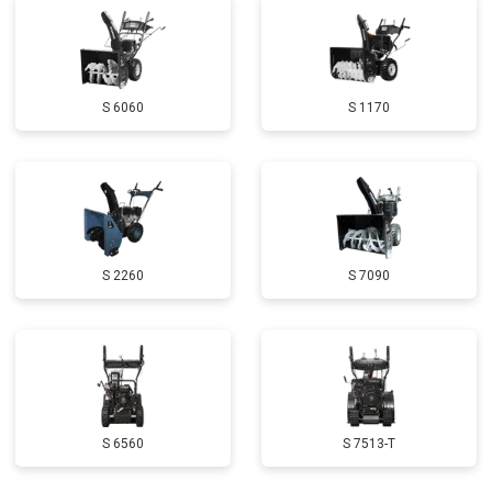
Замена маховика
от 3050 ₽
Заказать
Замена шины на колесном диске
от 2000 ₽
Заказать
S 6060
S 1170
Замена ремней
от 3100 ₽
Заказать
Натяжка тросов
от 2700 ₽
Заказать
Ремонт электропроводки
от 3150 ₽
Заказать
Полное ТО
от 4900 ₽
Заказать
S 2260
S 7090
Ремонт привода
от 3250 ₽
Заказать
Регулировка зазоров клапанов
от 2800 ₽
Заказать
Замена свечей зажигания
от 1820 ₽
Заказать
Демонтаж-монтаж двигателя
от 6400 ₽
Заказать
S 6560
S 7513-T
Ремонт сцепления
от 3800 ₽
Заказать