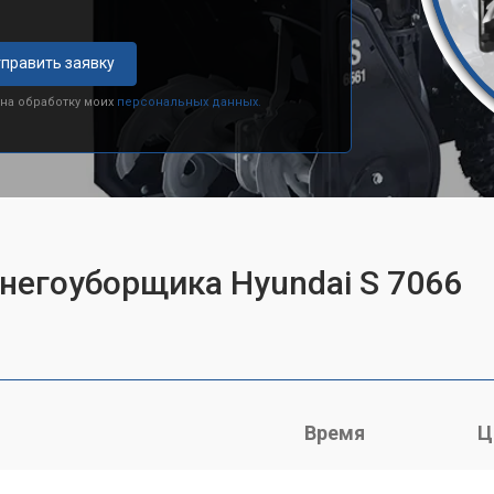
править заявку
 на обработку моих
персональных данных.
снегоуборщика Hyundai S 7066
Время
Ц