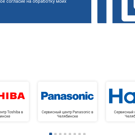
ое согласие на обработку моих
от 50 мин
о
от 90 мин
о
от 60 мин
о
от 90 мин
о
от 80 мин
о
нтр Toshiba в
Сервисный центр Panasonic в
Сервисный ц
инске
Челябинске
Челя
от 100 мин
о