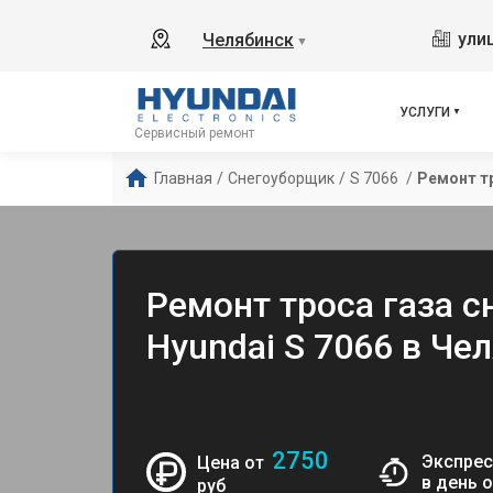
ули
Челябинск
▼
УСЛУГИ
Сервисный ремонт
Главная
/
Снегоуборщик
/
S 7066 
/
Ремонт т
Ремонт троса газа 
Hyundai S 7066 в Че
2750
Экспрес
Цена от
в день 
руб