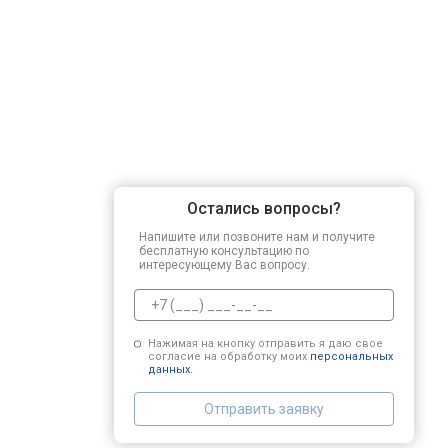
Регулировка зазоров клапанов
Замена свечей зажигания
Демонтаж-монтаж двигателя
Остались вопросы?
Ремонт сцепления
Напишите или позвоните нам и получите
бесплатную консультацию по
интересующему Вас вопросу.
Установка комплекта прокладок дв
Нажимая на кнопку отправить я даю свое
согласие на обработку моих
персональных
Замена прокладки в области двигат
данных.
Отправить заявку
Чистка топливной системы