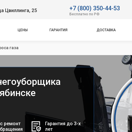
+7 (800) 350-44-53
ца Цвиллинга, 25
Бесплатно по РФ
ЦЕНЫ
ГАРАНТИЯ
ДОСТАВКА
роса газа
снегоуборщика
лябинске
с ремонт
Гарантия до 3-х
обращения
лет