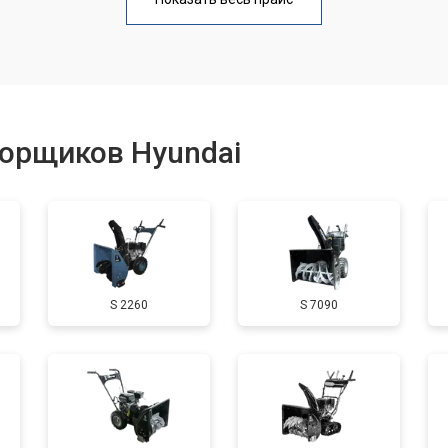
от 50 мин
о
от 100 мин
о
борщиков Hyundai
от 50 мин
о
от 90 мин
о
S 2260
S 7090
от 50 мин
о
от 70 мин
о