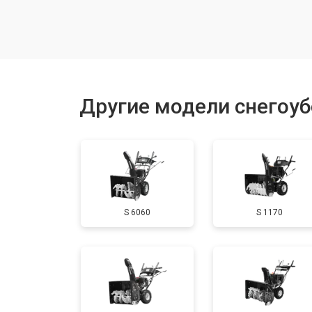
Замена (установка) срезного болта
Замена корпуса шнека
Другие модели снегоу
Смазка осей привода
Замена сцепления
S 6060
S 1170
Смазка втулок
Замена подшипника колеса