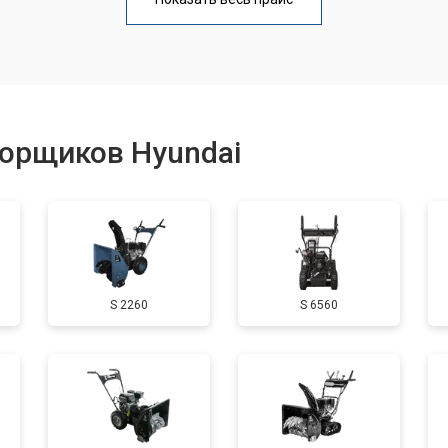
от 50 мин
о
от 100 мин
о
борщиков Hyundai
от 50 мин
о
от 90 мин
о
S 2260
S 6560
от 50 мин
о
от 70 мин
о