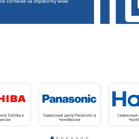
ое согласие на обработку моих
от 90 мин
о
от 50 мин
о
от 90 мин
о
от 60 мин
о
от 90 мин
о
нтр Toshiba в
Сервисный центр Panasonic в
Сервисный ц
инске
Челябинске
Челя
от 80 мин
о