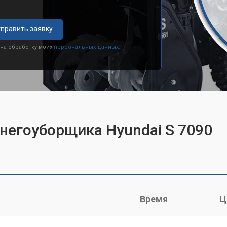
править заявку
 на обработку моих
персональных данных.
снегоуборщика Hyundai S 7090
Время
Ц