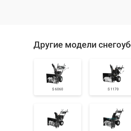
Замена (установка) срезного болта
Замена корпуса шнека
Другие модели снегоу
Смазка осей привода
Замена сцепления
S 6060
S 1170
Смазка втулок
Замена подшипника колеса