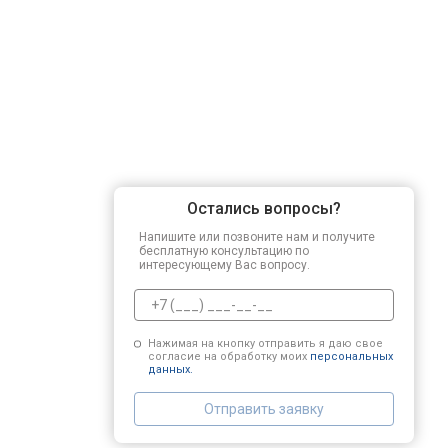
Ремонт привода
Регулировка зазоров клапанов
Замена свечей зажигания
Остались вопросы?
Демонтаж-монтаж двигателя
Напишите или позвоните нам и получите
бесплатную консультацию по
интересующему Вас вопросу.
Ремонт сцепления
Нажимая на кнопку отправить я даю свое
согласие на обработку моих
персональных
Установка комплекта прокладок дв
данных.
Отправить заявку
Замена прокладки в области двигат