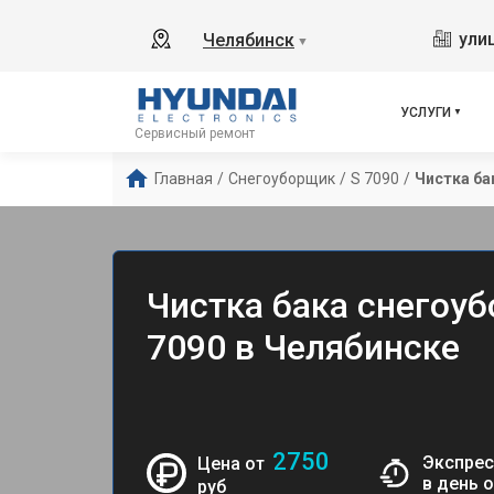
ули
Челябинск
▼
УСЛУГИ
Сервисный ремонт
Главная
/
Снегоуборщик
/
S 7090
/
Чистка ба
Чистка бака снегоуб
7090 в Челябинске
2750
Экспрес
Цена от
в день 
руб