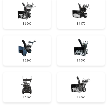
Замена глушителя
от 3000 ₽
Заказать
Замена маховика
от 3050 ₽
Заказать
S 6060
S 1170
Замена шины на колесном диске
от 2000 ₽
Заказать
Замена ремней
от 3100 ₽
Заказать
Натяжка тросов
от 2700 ₽
Заказать
Полное ТО
от 4900 ₽
Заказать
S 2260
S 7090
Ремонт привода
от 3250 ₽
Заказать
Регулировка зазоров клапанов
от 2800 ₽
Заказать
Замена свечей зажигания
от 1820 ₽
Заказать
Демонтаж-монтаж двигателя
от 6400 ₽
Заказать
S 6560
S 7065
Ремонт сцепления
от 3800 ₽
Заказать