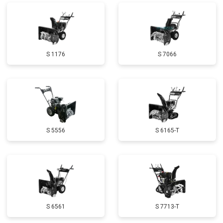
Ремонт сцепления
от 3800 ₽
Заказать
Установка комплекта прокладок
от 5500 ₽
Заказать
двигателя
Замена прокладки в области
от 2500 ₽
Заказать
S 1176
S 7066
двигателя и редуктора
Чистка топливной системы
от 3050 ₽
Заказать
Чистка бака
от 2750 ₽
Заказать
Чистка карбюратора
от 3780 ₽
Заказать
S 5556
S 6165-T
Замена/Pемонт шнека
от 2580 ₽
Заказать
Замена/Pемонт топливопровода
от 2900 ₽
Заказать
Замена/Pемонт стартера
от 3720 ₽
Заказать
Замена подшипников
от 2500 ₽
Заказать
S 6561
S 7713-T