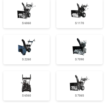
Замена глушителя
от 3000 ₽
Заказать
Замена маховика
от 3050 ₽
Заказать
S 6060
S 1170
Замена шины на колесном диске
от 2000 ₽
Заказать
Замена ремней
от 3100 ₽
Заказать
Натяжка тросов
от 2700 ₽
Заказать
Ремонт электропроводки
от 3150 ₽
Заказать
S 2260
S 7090
Полное ТО
от 4900 ₽
Заказать
Ремонт привода
от 3250 ₽
Заказать
Регулировка зазоров клапанов
от 2800 ₽
Заказать
Замена свечей зажигания
от 1820 ₽
Заказать
S 6560
S 7065
Демонтаж-монтаж двигателя
от 6400 ₽
Заказать