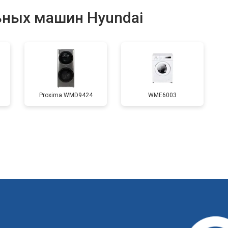
ьных машин Hyundai
от 100 мин
о
от 70 мин
о
Proxima WMD9424
WME6003
от 110 мин
о
от 60 мин
о
от 100 мин
о
?
от 60 мин
о