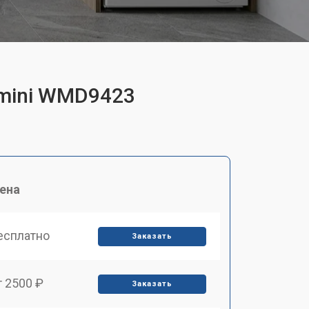
emini WMD9423
ена
есплатно
Заказать
т 2500 ₽
Заказать