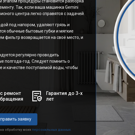
м этапом процедуры становится разборка
менту. Так, если ваша машинка Gemini
исного центра легко справятся с задачей.
дой под напором, удаляют грязь и
тся обычные бытовые губки и мягкие
ем фильтр возвращается на своё место, и
дуется регулярно проводить
е полгода-год. Следует помнить о
е и качестве поступаемой воды, чтобы
с ремонт
Гарантия до 3-х
обращения
лет
править заявку
 на обработку моих
персональных данных.