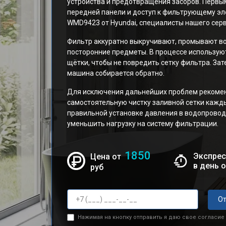
устройства и предотвращения засоров. Первы
передней панели и доступ к фильтрующему эле
WMD9423 от Hyundai, специалисты нашего серв
Фильтр аккуратно выкручивают, промывают во
посторонние предметы. В процессе использую
щётки, чтобы не повредить сетку фильтра. Зат
машина собирается обратно.
Для исключения дальнейших проблем рекомен
самостоятельную чистку заливной сетки кажды
правильной установке давления в водопровод
уменьшить нагрузку на систему фильтрации.
1850
Экспрес
Цена от
в день 
руб
От
Нажимая на кнопку отправить я даю свое согласие