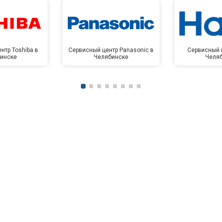
от 90 мин
о
от 50 мин
о
нтр Toshiba в
Сервисный центр Panasonic в
Сервисный ц
инске
Челябинске
Челя
от 90 мин
о
от 70 мин
о
ры
от 70 мин
о
от 50 мин
о
от 100 мин
о