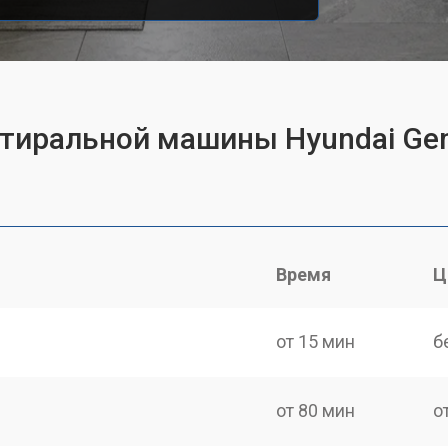
 стиральной машины Hyundai G
Время
Ц
от 15 мин
б
от 80 мин
о