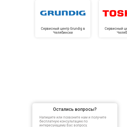
Замена щёток
Замена амортизаторов
Сервисный центр Grundig в
Сервисный це
Челябинске
Челяб
Замена подшипников
Замена мотора
Ремонт/замена датчика температу
Замена ТЭН
Остались вопросы?
Напишите или позвоните нам и получите
Замена блока управления
бесплатную консультацию по
интересующему Вас вопросу.