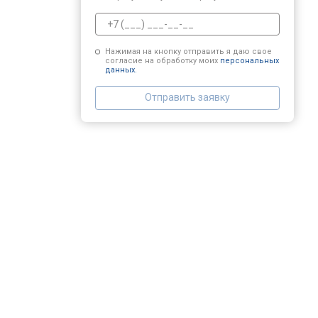
Замена заливного клапана
Нажимая на кнопку отправить я даю свое
согласие на обработку моих
персональных
данных.
Замена заливного шланга
Отправить заявку
Замена прессостата
Замена сливного насоса
Замена сливного шланга
Замена циркуляционного насоса