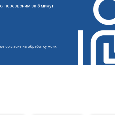
, перезвоним за 5 минут
от 80 мин
о
от 50 мин
о
от 100 мин
о
ое согласие на обработку моих
овление)
от 50 мин
о
 креплений, кнопок)
от 70 мин
о
от 60 мин
о