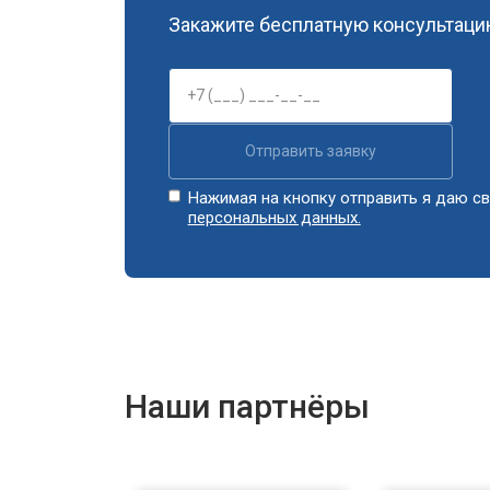
Закажите бесплатную консультацию
Замена дозатора моющих средств
Ремонт или замена петли двери
Отправить заявку
Ремонт или замена патрубка
Нажимая на кнопку отправить я даю св
персональных данных.
Ремонт платы управления (восстан
Корпусный ремонт (замена резинок,
Наши партнёры
Замена крестовины