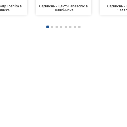
нтр Toshiba в
Сервисный центр Panasonic в
Сервисный ц
инске
Челябинске
Челя
от 90 мин
о
от 70 мин
о
ры
от 70 мин
о
от 50 мин
о
от 100 мин
о
от 60 мин
о