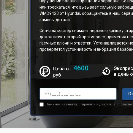
нарушении баланса вращения барабана. Со в
или трескаться, что вызывает сильную вибраци
WMD9423 от Hyundai, обращайтесь в наш серв
замены детали.
Сначала мастер снимает верхнюю крышку стир
демонтирует старый противовес, применяя не
гаечные ключи и отвертки. Устанавливается н
проверяется устойчивость и вибрация барабан
4600
Экспрес
Цена от
в день 
руб
От
Нажимая на кнопку отправить я даю свое согласие