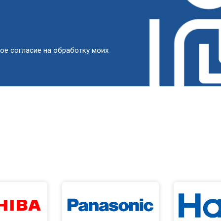
от 50 мин
о
от 100 мин
о
ое согласие на обработку моих
овление)
от 50 мин
о
 креплений, кнопок)
от 70 мин
о
от 60 мин
о
от 90 мин
о
от 50 мин
о