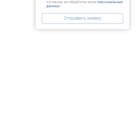
согласие на обработку моих
персональных
данных.
Замена заливного шланга
Отправить заявку
Замена прессостата
Замена сливного насоса
Замена сливного шланга
Замена циркуляционного насоса
Замена УБЛ
Замена приводного ремня