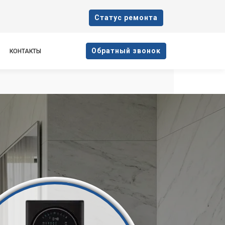
Cтатус ремонта
Oбратный звонок
КОНТАКТЫ