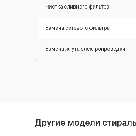
Чистка сливного фильтра
Замена сетевого фильтра
Замена жгута электропроводки
Замена шкива барабана
Замена мотора вентилятора сушки
Замена пружин
Другие модели стирал
Замена шторок барабана