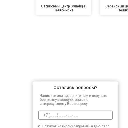
Сервисный центр Grundig в
Сервисный це
Челябинске
Челяб
Замена подшипников
Замена мотора
Ремонт/замена датчика температу
Замена ТЭН
Остались вопросы?
Напишите или позвоните нам и получите
Замена блока управления
бесплатную консультацию по
интересующему Вас вопросу.
Замена заливного клапана
Нажимая на кнопку отправить я даю свое