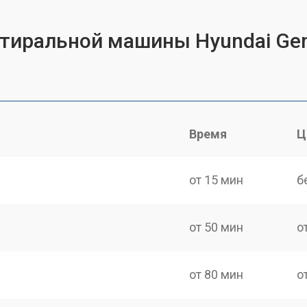
 стиральной машины Hyundai G
Время
Ц
от 15 мин
б
от 50 мин
о
от 80 мин
о