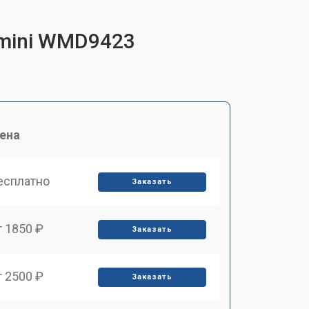
emini WMD9423
ена
есплатно
Заказать
т 1850 ₽
Заказать
т 2500 ₽
Заказать