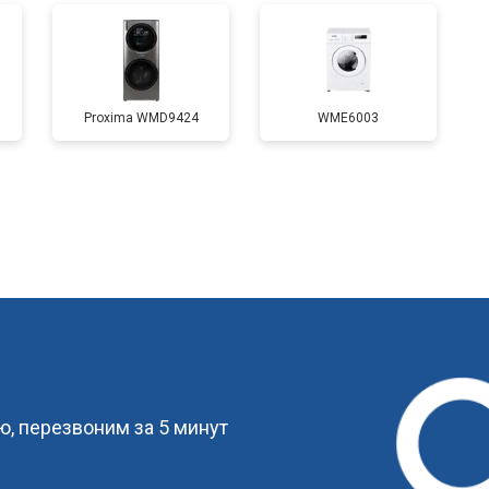
от 70 мин
о
Proxima WMD9424
WME6003
от 110 мин
о
от 60 мин
о
от 100 мин
о
?
от 60 мин
о
, перезвоним за 5 минут
от 80 мин
о