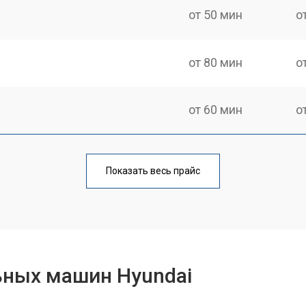
от 50 мин
о
от 80 мин
о
от 60 мин
о
от 100 мин
о
Показать весь прайс
от 70 мин
о
от 80 мин
о
ьных машин Hyundai
от 100 мин
о