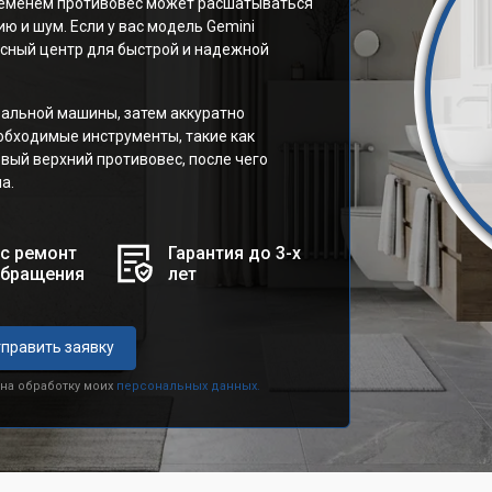
ременем противовес может расшатываться
ю и шум. Если у вас модель Gemini
исный центр для быстрой и надежной
альной машины, затем аккуратно
обходимые инструменты, такие как
овый верхний противовес, после чего
а.
с ремонт
Гарантия до 3-х
обращения
лет
править заявку
 на обработку моих
персональных данных.