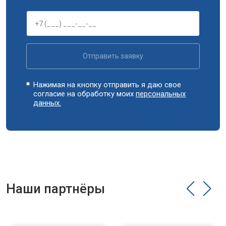
Замена циркуляционного насоса
от 3800 ₽
Заказать
Замена УБЛ
от 2100 ₽
Заказать
Замена приводного ремня
от 2550 ₽
Заказать
Отправить заявку
Нажимая на кнопку отправить я даю свое
согласие на обработку моих
персональных
данных.
Наши партнёры